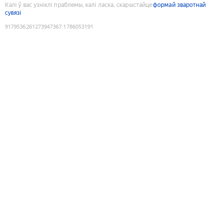
Калі ў вас узніклі праблемы, калі ласка, скарыстайце
формай зваротнай
сувязі
9179536261273947367
:
1786053191