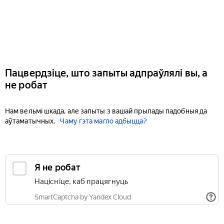
Пацвердзіце, што запыты адпраўлялі вы, а
не робат
Нам вельмі шкада, але запыты з вашай прылады падобныя да
аўтаматычных.
Чаму гэта магло адбыцца?
Я не робат
Націсніце, каб працягнуць
SmartCaptcha by Yandex Cloud