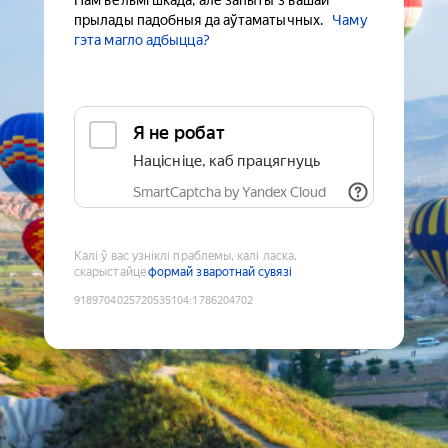
Нам вельмі шкада, але запыты з вашай
прылады падобныя да аўтаматычных.
Чаму
гэта магло адбыцца?
Я не робат
Націсніце, каб працягнуць
SmartCaptcha by Yandex Cloud
Калі ў вас узніклі праблемы, калі ласка,
скарыстайце
формай зваротнай сувязі
9189704025720535104
:
1786204702