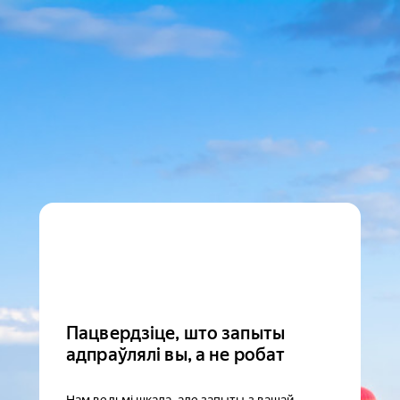
Пацвердзіце, што запыты
адпраўлялі вы, а не робат