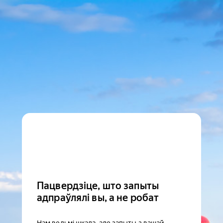
Пацвердзіце, што запыты
адпраўлялі вы, а не робат