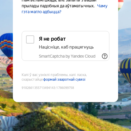
Нам вельмі шкада, але запыты з вашай
прылады падобныя да аўтаматычных.
Чаму
гэта магло адбыцца?
Я не робат
Націсніце, каб працягнуць
SmartCaptcha by Yandex Cloud
Калі ў вас узніклі праблемы, калі ласка,
скарыстайце
формай зваротнай сувязі
9182661355713494143
:
1786099758