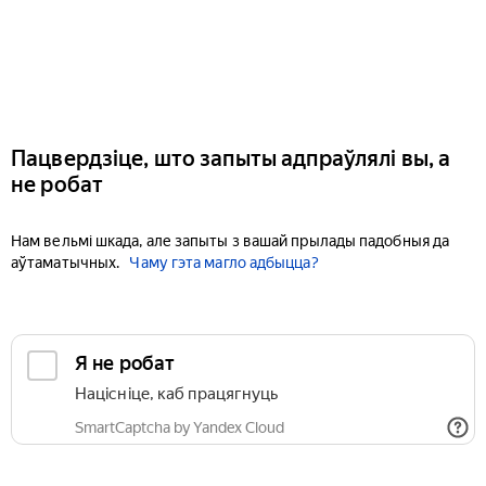
Пацвердзіце, што запыты адпраўлялі вы, а
не робат
Нам вельмі шкада, але запыты з вашай прылады падобныя да
аўтаматычных.
Чаму гэта магло адбыцца?
Я не робат
Націсніце, каб працягнуць
SmartCaptcha by Yandex Cloud