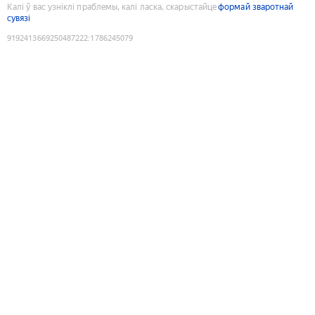
Калі ў вас узніклі праблемы, калі ласка, скарыстайце
формай зваротнай
сувязі
9192413669250487222
:
1786245079