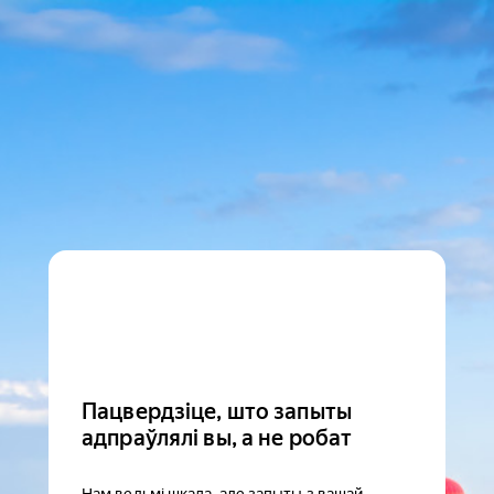
Пацвердзіце, што запыты
адпраўлялі вы, а не робат