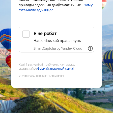
Нам вельмі шкада, але запыты з вашай
прылады падобныя да аўтаматычных.
Чаму
гэта магло адбыцца?
Я не робат
Націсніце, каб працягнуць
SmartCaptcha by Yandex Cloud
Калі ў вас узніклі праблемы, калі ласка,
скарыстайце
формай зваротнай сувязі
9174857002718655311
:
1785983464