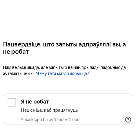
Пацвердзіце, што запыты адпраўлялі вы, а
не робат
Нам вельмі шкада, але запыты з вашай прылады падобныя да
аўтаматычных.
Чаму гэта магло адбыцца?
Я не робат
Націсніце, каб працягнуць
SmartCaptcha by Yandex Cloud