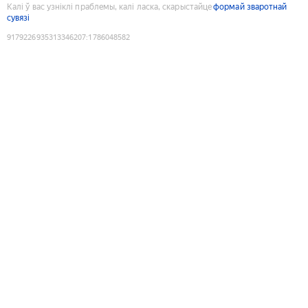
Калі ў вас узніклі праблемы, калі ласка, скарыстайце
формай зваротнай
сувязі
9179226935313346207
:
1786048582