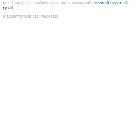
Калі ў вас узніклі праблемы, калі ласка, скарыстайце
формай зваротнай
сувязі
9182356770726351295
:
1786095220