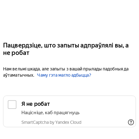
Пацвердзіце, што запыты адпраўлялі вы, а
не робат
Нам вельмі шкада, але запыты з вашай прылады падобныя да
аўтаматычных.
Чаму гэта магло адбыцца?
Я не робат
Націсніце, каб працягнуць
SmartCaptcha by Yandex Cloud