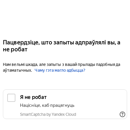
Пацвердзіце, што запыты адпраўлялі вы, а
не робат
Нам вельмі шкада, але запыты з вашай прылады падобныя да
аўтаматычных.
Чаму гэта магло адбыцца?
Я не робат
Націсніце, каб працягнуць
SmartCaptcha by Yandex Cloud