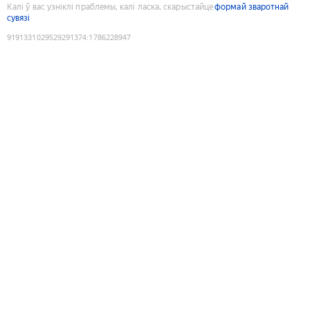
Калі ў вас узніклі праблемы, калі ласка, скарыстайце
формай зваротнай
сувязі
9191331029529291374
:
1786228947