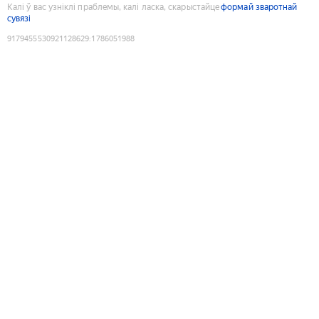
Калі ў вас узніклі праблемы, калі ласка, скарыстайце
формай зваротнай
сувязі
9179455530921128629
:
1786051988