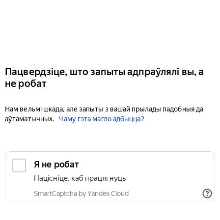
Пацвердзіце, што запыты адпраўлялі вы, а
не робат
Нам вельмі шкада, але запыты з вашай прылады падобныя да
аўтаматычных.
Чаму гэта магло адбыцца?
Я не робат
Націсніце, каб працягнуць
SmartCaptcha by Yandex Cloud