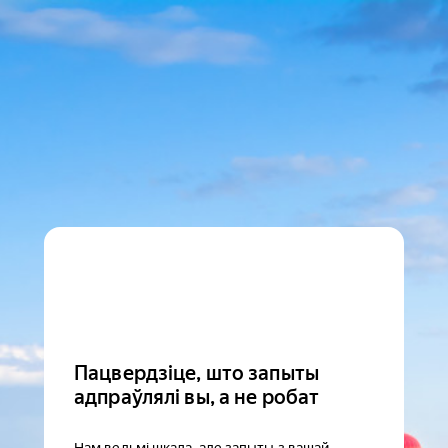
Пацвердзіце, што запыты
адпраўлялі вы, а не робат