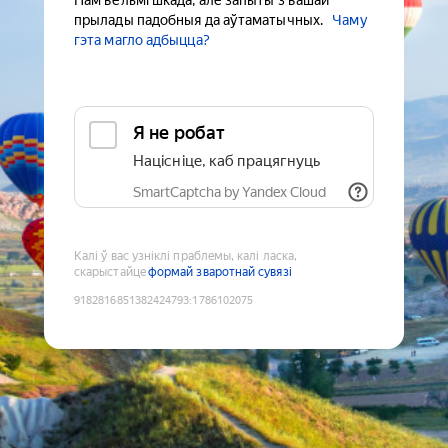
Нам вельмі шкада, але запыты з вашай
прылады падобныя да аўтаматычных.
Чаму
гэта магло адбыцца?
Я не робат
Націсніце, каб працягнуць
SmartCaptcha by Yandex Cloud
Калі ў вас узніклі праблемы, калі ласка,
скарыстайце
формай зваротнай сувязі
9182816851382424793
:
1786102075