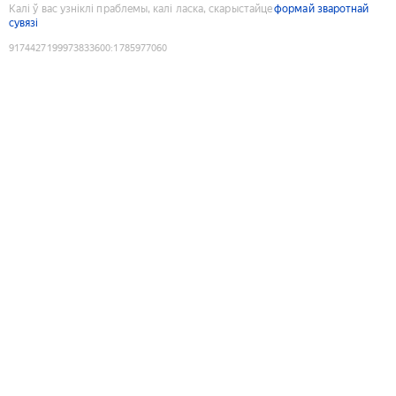
Калі ў вас узніклі праблемы, калі ласка, скарыстайце
формай зваротнай
сувязі
9174427199973833600
:
1785977060