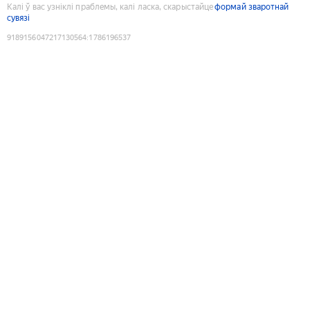
Калі ў вас узніклі праблемы, калі ласка, скарыстайце
формай зваротнай
сувязі
9189156047217130564
:
1786196537