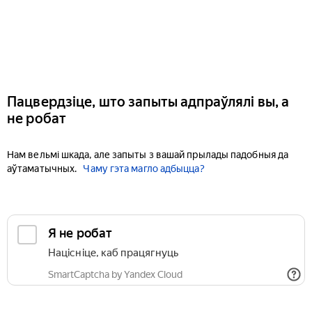
Пацвердзіце, што запыты адпраўлялі вы, а
не робат
Нам вельмі шкада, але запыты з вашай прылады падобныя да
аўтаматычных.
Чаму гэта магло адбыцца?
Я не робат
Націсніце, каб працягнуць
SmartCaptcha by Yandex Cloud