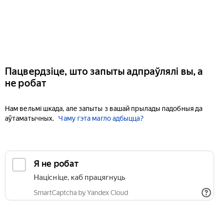
Пацвердзіце, што запыты адпраўлялі вы, а
не робат
Нам вельмі шкада, але запыты з вашай прылады падобныя да
аўтаматычных.
Чаму гэта магло адбыцца?
Я не робат
Націсніце, каб працягнуць
SmartCaptcha by Yandex Cloud