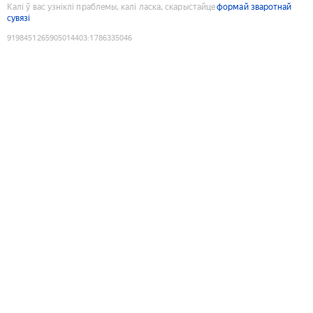
Калі ў вас узніклі праблемы, калі ласка, скарыстайце
формай зваротнай
сувязі
9198451265905014403
:
1786335046