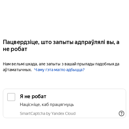
Пацвердзіце, што запыты адпраўлялі вы, а
не робат
Нам вельмі шкада, але запыты з вашай прылады падобныя да
аўтаматычных.
Чаму гэта магло адбыцца?
Я не робат
Націсніце, каб працягнуць
SmartCaptcha by Yandex Cloud