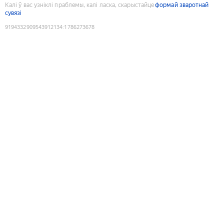
Калі ў вас узніклі праблемы, калі ласка, скарыстайце
формай зваротнай
сувязі
9194332909543912134
:
1786273678