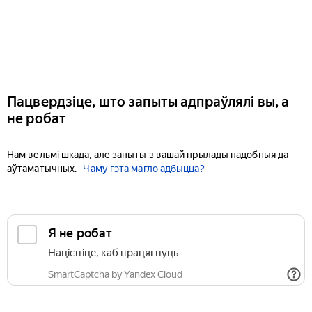
Пацвердзіце, што запыты адпраўлялі вы, а
не робат
Нам вельмі шкада, але запыты з вашай прылады падобныя да
аўтаматычных.
Чаму гэта магло адбыцца?
Я не робат
Націсніце, каб працягнуць
SmartCaptcha by Yandex Cloud