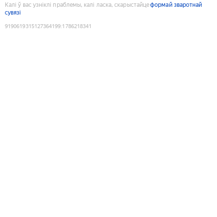
Калі ў вас узніклі праблемы, калі ласка, скарыстайце
формай зваротнай
сувязі
9190619315127364199
:
1786218341