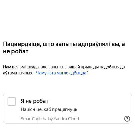
Пацвердзіце, што запыты адпраўлялі вы, а
не робат
Нам вельмі шкада, але запыты з вашай прылады падобныя да
аўтаматычных.
Чаму гэта магло адбыцца?
Я не робат
Націсніце, каб працягнуць
SmartCaptcha by Yandex Cloud