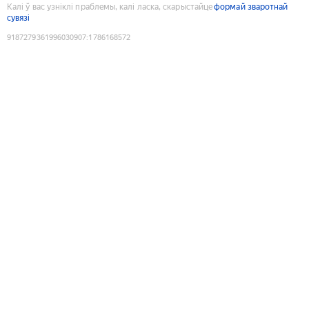
Калі ў вас узніклі праблемы, калі ласка, скарыстайце
формай зваротнай
сувязі
9187279361996030907
:
1786168572