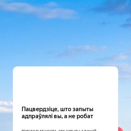
Пацвердзіце, што запыты
адпраўлялі вы, а не робат