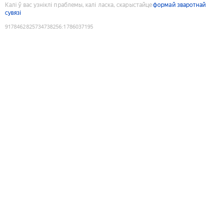
Калі ў вас узніклі праблемы, калі ласка, скарыстайце
формай зваротнай
сувязі
9178462825734738256
:
1786037195