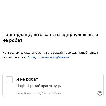
Пацвердзіце, што запыты адпраўлялі вы, а
не робат
Нам вельмі шкада, але запыты з вашай прылады падобныя да
аўтаматычных.
Чаму гэта магло адбыцца?
Я не робат
Націсніце, каб працягнуць
SmartCaptcha by Yandex Cloud