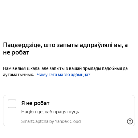
Пацвердзіце, што запыты адпраўлялі вы, а
не робат
Нам вельмі шкада, але запыты з вашай прылады падобныя да
аўтаматычных.
Чаму гэта магло адбыцца?
Я не робат
Націсніце, каб працягнуць
SmartCaptcha by Yandex Cloud