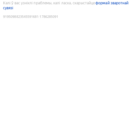
Калі ў вас узніклі праблемы, калі ласка, скарыстайце
формай зваротнай
сувязі
9195098823545591681
:
1786285091