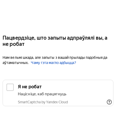
Пацвердзіце, што запыты адпраўлялі вы, а
не робат
Нам вельмі шкада, але запыты з вашай прылады падобныя да
аўтаматычных.
Чаму гэта магло адбыцца?
Я не робат
Націсніце, каб працягнуць
SmartCaptcha by Yandex Cloud