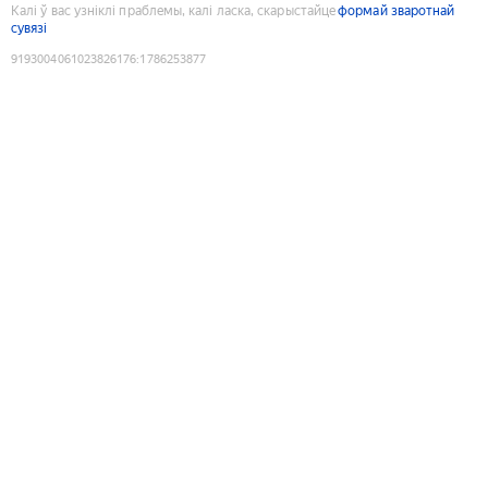
Калі ў вас узніклі праблемы, калі ласка, скарыстайце
формай зваротнай
сувязі
9193004061023826176
:
1786253877