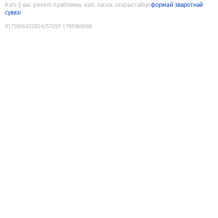
Калі ў вас узніклі праблемы, калі ласка, скарыстайце
формай зваротнай
сувязі
9173926422824257297
:
1785969598