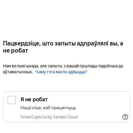
Пацвердзіце, што запыты адпраўлялі вы, а
не робат
Нам вельмі шкада, але запыты з вашай прылады падобныя да
аўтаматычных.
Чаму гэта магло адбыцца?
Я не робат
Націсніце, каб працягнуць
SmartCaptcha by Yandex Cloud