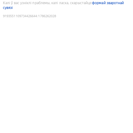
Калі ў вас узніклі праблемы, калі ласка, скарыстайце
формай зваротнай
сувязі
9193551109734426644
:
1786262028