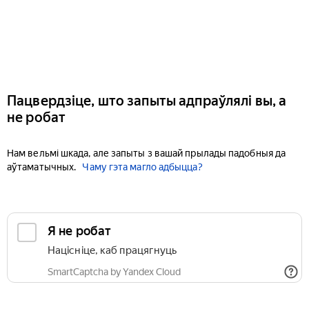
Пацвердзіце, што запыты адпраўлялі вы, а
не робат
Нам вельмі шкада, але запыты з вашай прылады падобныя да
аўтаматычных.
Чаму гэта магло адбыцца?
Я не робат
Націсніце, каб працягнуць
SmartCaptcha by Yandex Cloud