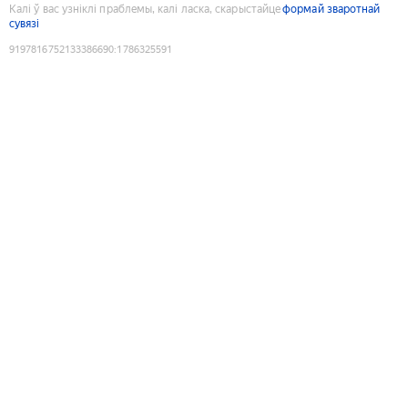
Калі ў вас узніклі праблемы, калі ласка, скарыстайце
формай зваротнай
сувязі
9197816752133386690
:
1786325591