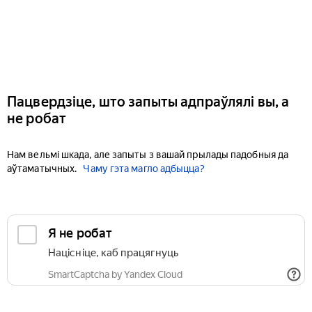
Пацвердзіце, што запыты адпраўлялі вы, а
не робат
Нам вельмі шкада, але запыты з вашай прылады падобныя да
аўтаматычных.
Чаму гэта магло адбыцца?
Я не робат
Націсніце, каб працягнуць
SmartCaptcha by Yandex Cloud