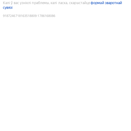
Калі ў вас узніклі праблемы, калі ласка, скарыстайце
формай зваротнай
сувязі
9187246718163518809
:
1786168086