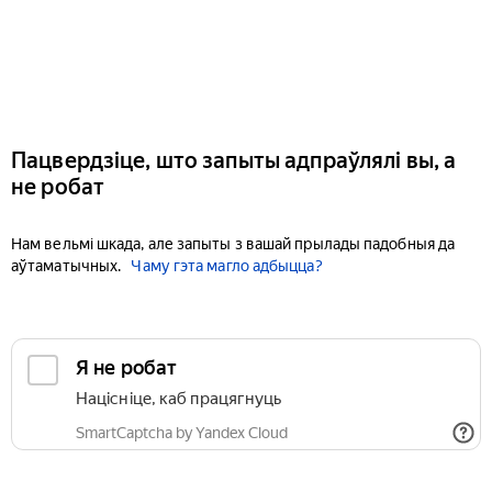
Пацвердзіце, што запыты адпраўлялі вы, а
не робат
Нам вельмі шкада, але запыты з вашай прылады падобныя да
аўтаматычных.
Чаму гэта магло адбыцца?
Я не робат
Націсніце, каб працягнуць
SmartCaptcha by Yandex Cloud