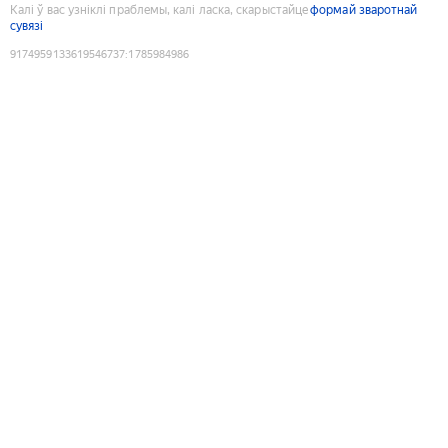
Калі ў вас узніклі праблемы, калі ласка, скарыстайце
формай зваротнай
сувязі
9174959133619546737
:
1785984986