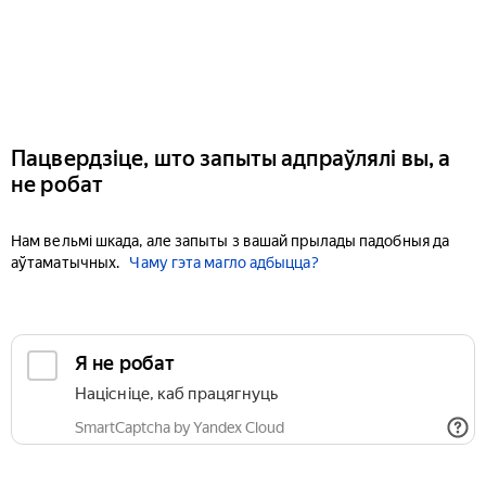
Пацвердзіце, што запыты адпраўлялі вы, а
не робат
Нам вельмі шкада, але запыты з вашай прылады падобныя да
аўтаматычных.
Чаму гэта магло адбыцца?
Я не робат
Націсніце, каб працягнуць
SmartCaptcha by Yandex Cloud