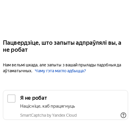
Пацвердзіце, што запыты адпраўлялі вы, а
не робат
Нам вельмі шкада, але запыты з вашай прылады падобныя да
аўтаматычных.
Чаму гэта магло адбыцца?
Я не робат
Націсніце, каб працягнуць
SmartCaptcha by Yandex Cloud