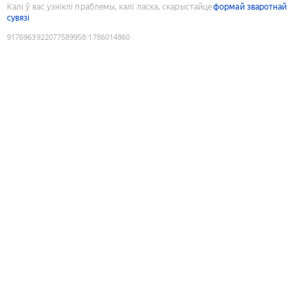
Калі ў вас узніклі праблемы, калі ласка, скарыстайце
формай зваротнай
сувязі
9176963922077589958
:
1786014860