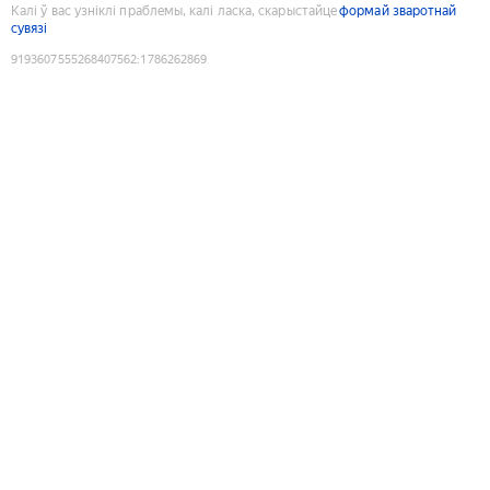
Калі ў вас узніклі праблемы, калі ласка, скарыстайце
формай зваротнай
сувязі
9193607555268407562
:
1786262869