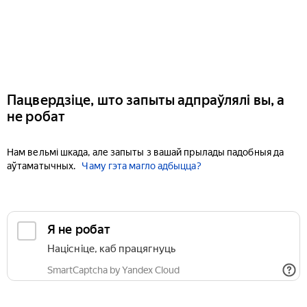
Пацвердзіце, што запыты адпраўлялі вы, а
не робат
Нам вельмі шкада, але запыты з вашай прылады падобныя да
аўтаматычных.
Чаму гэта магло адбыцца?
Я не робат
Націсніце, каб працягнуць
SmartCaptcha by Yandex Cloud