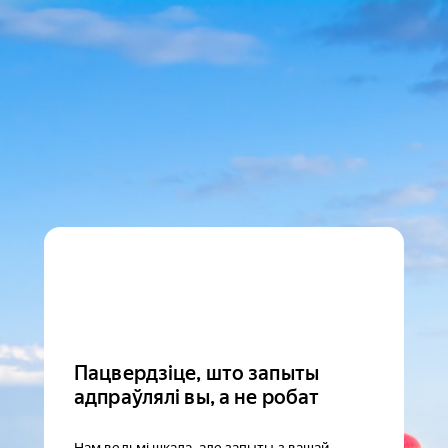
Пацвердзіце, што запыты
адпраўлялі вы, а не робат