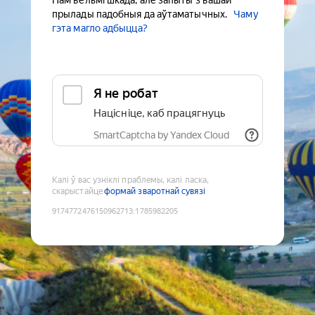
Нам вельмі шкада, але запыты з вашай
прылады падобныя да аўтаматычных.
Чаму
гэта магло адбыцца?
Я не робат
Націсніце, каб працягнуць
SmartCaptcha by Yandex Cloud
Калі ў вас узніклі праблемы, калі ласка,
скарыстайце
формай зваротнай сувязі
9174772476150962713
:
1785982205