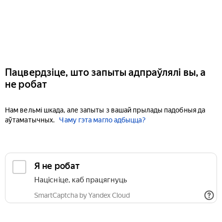
Пацвердзіце, што запыты адпраўлялі вы, а
не робат
Нам вельмі шкада, але запыты з вашай прылады падобныя да
аўтаматычных.
Чаму гэта магло адбыцца?
Я не робат
Націсніце, каб працягнуць
SmartCaptcha by Yandex Cloud