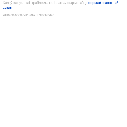
Калі ў вас узніклі праблемы, калі ласка, скарыстайце
формай зваротнай
сувязі
9180595000977815069
:
1786068967