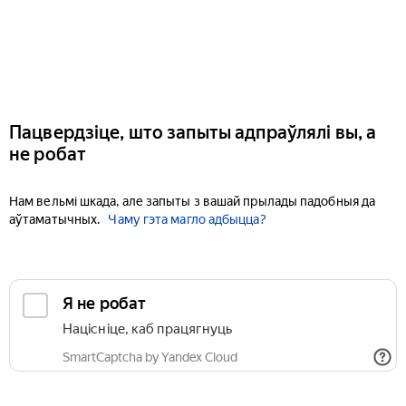
Пацвердзіце, што запыты адпраўлялі вы, а
не робат
Нам вельмі шкада, але запыты з вашай прылады падобныя да
аўтаматычных.
Чаму гэта магло адбыцца?
Я не робат
Націсніце, каб працягнуць
SmartCaptcha by Yandex Cloud