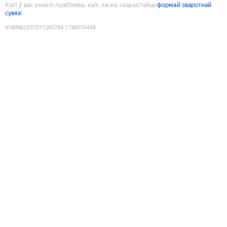
Калі ў вас узніклі праблемы, калі ласка, скарыстайце
формай зваротнай
сувязі
9180962837011265784
:
1786074448