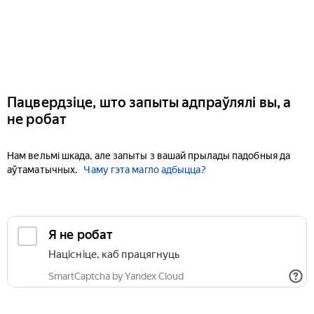
Пацвердзіце, што запыты адпраўлялі вы, а
не робат
Нам вельмі шкада, але запыты з вашай прылады падобныя да
аўтаматычных.
Чаму гэта магло адбыцца?
Я не робат
Націсніце, каб працягнуць
SmartCaptcha by Yandex Cloud