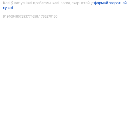
Калі ў вас узніклі праблемы, калі ласка, скарыстайце
формай зваротнай
сувязі
9194094807293774658
:
1786270130