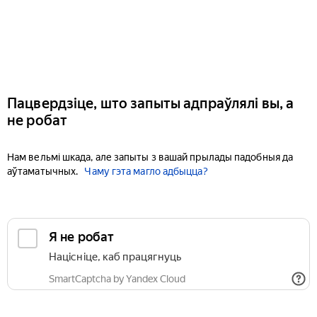
Пацвердзіце, што запыты адпраўлялі вы, а
не робат
Нам вельмі шкада, але запыты з вашай прылады падобныя да
аўтаматычных.
Чаму гэта магло адбыцца?
Я не робат
Націсніце, каб працягнуць
SmartCaptcha by Yandex Cloud