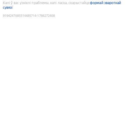
Калі ў вас узніклі праблемы, калі ласка, скарыстайце
формай зваротнай
сувязі
9194247685514485714
:
1786272408