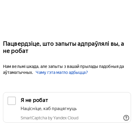
Пацвердзіце, што запыты адпраўлялі вы, а
не робат
Нам вельмі шкада, але запыты з вашай прылады падобныя да
аўтаматычных.
Чаму гэта магло адбыцца?
Я не робат
Націсніце, каб працягнуць
SmartCaptcha by Yandex Cloud