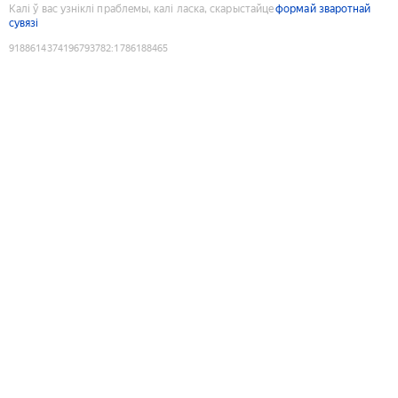
Калі ў вас узніклі праблемы, калі ласка, скарыстайце
формай зваротнай
сувязі
9188614374196793782
:
1786188465