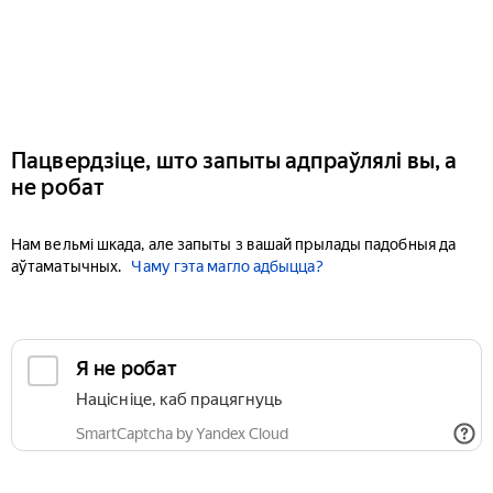
Пацвердзіце, што запыты адпраўлялі вы, а
не робат
Нам вельмі шкада, але запыты з вашай прылады падобныя да
аўтаматычных.
Чаму гэта магло адбыцца?
Я не робат
Націсніце, каб працягнуць
SmartCaptcha by Yandex Cloud