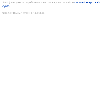
Калі ў вас узніклі праблемы, калі ласка, скарыстайце
формай зваротнай
сувязі
9186589185650149481
:
1786158288