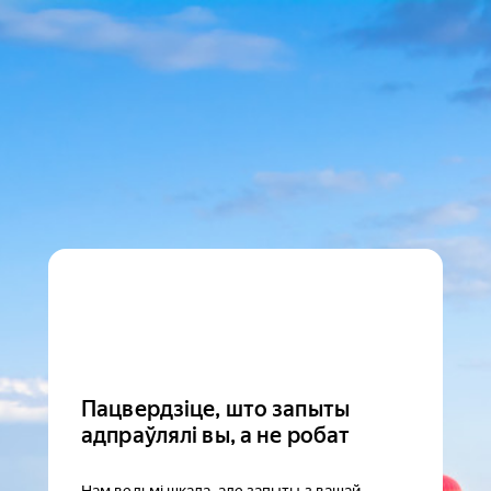
Пацвердзіце, што запыты
адпраўлялі вы, а не робат