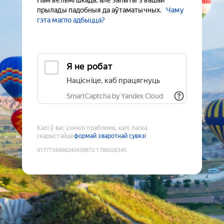
Нам вельмі шкада, але запыты з вашай
прылады падобныя да аўтаматычных.
Чаму
гэта магло адбыцца?
Я не робат
Націсніце, каб працягнуць
SmartCaptcha by Yandex Cloud
Калі ў вас узніклі праблемы, калі ласка,
скарыстайце
формай зваротнай сувязі
9177734666240439872
:
1786026345