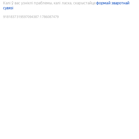
Калі ў вас узніклі праблемы, калі ласка, скарыстайце
формай зваротнай
сувязі
9181837319597094387
:
1786087479