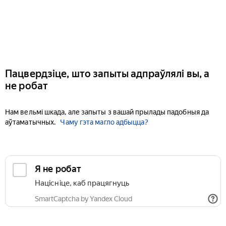
Пацвердзіце, што запыты адпраўлялі вы, а
не робат
Нам вельмі шкада, але запыты з вашай прылады падобныя да
аўтаматычных.
Чаму гэта магло адбыцца?
Я не робат
Націсніце, каб працягнуць
SmartCaptcha by Yandex Cloud