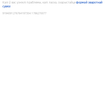
Калі ў вас узніклі праблемы, калі ласка, скарыстайце
формай зваротнай
сувязі
9194091276764197354
:
1786270077