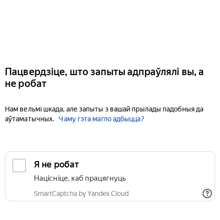
Пацвердзіце, што запыты адпраўлялі вы, а
не робат
Нам вельмі шкада, але запыты з вашай прылады падобныя да
аўтаматычных.
Чаму гэта магло адбыцца?
Я не робат
Націсніце, каб працягнуць
SmartCaptcha by Yandex Cloud