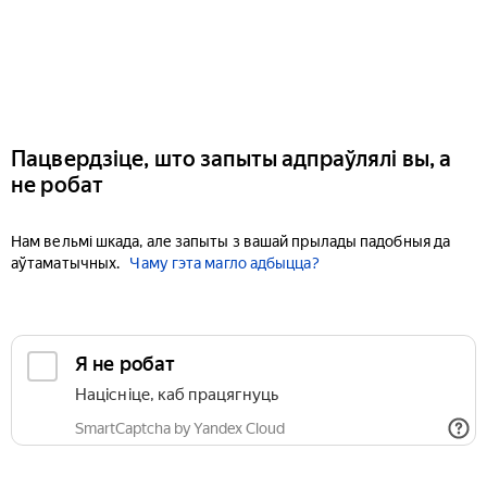
Пацвердзіце, што запыты адпраўлялі вы, а
не робат
Нам вельмі шкада, але запыты з вашай прылады падобныя да
аўтаматычных.
Чаму гэта магло адбыцца?
Я не робат
Націсніце, каб працягнуць
SmartCaptcha by Yandex Cloud