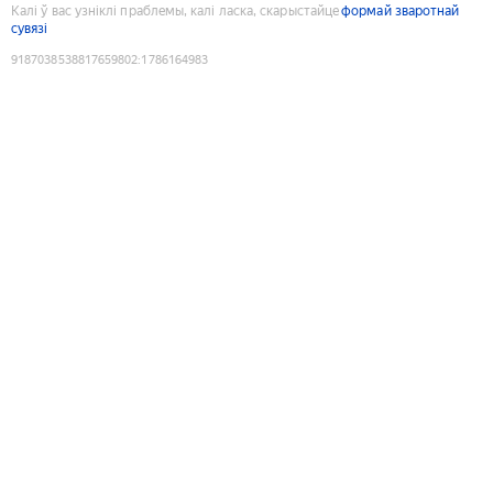
Калі ў вас узніклі праблемы, калі ласка, скарыстайце
формай зваротнай
сувязі
9187038538817659802
:
1786164983