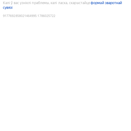
Калі ў вас узніклі праблемы, калі ласка, скарыстайце
формай зваротнай
сувязі
9177692858021464995
:
1786025722