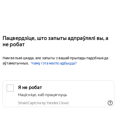
Пацвердзіце, што запыты адпраўлялі вы, а
не робат
Нам вельмі шкада, але запыты з вашай прылады падобныя да
аўтаматычных.
Чаму гэта магло адбыцца?
Я не робат
Націсніце, каб працягнуць
SmartCaptcha by Yandex Cloud