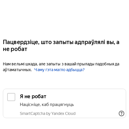
Пацвердзіце, што запыты адпраўлялі вы, а
не робат
Нам вельмі шкада, але запыты з вашай прылады падобныя да
аўтаматычных.
Чаму гэта магло адбыцца?
Я не робат
Націсніце, каб працягнуць
SmartCaptcha by Yandex Cloud