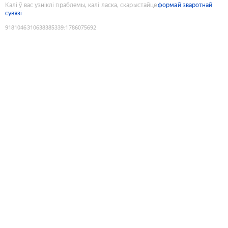
Калі ў вас узніклі праблемы, калі ласка, скарыстайце
формай зваротнай
сувязі
9181046310638385339
:
1786075692