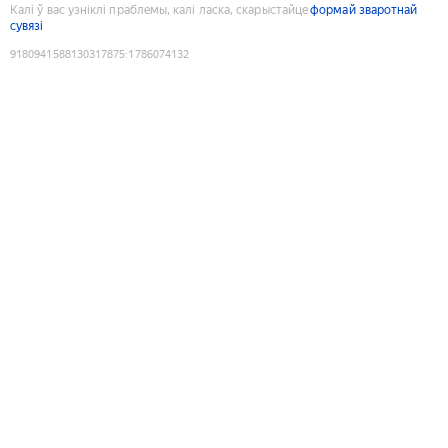
Калі ў вас узніклі праблемы, калі ласка, скарыстайце
формай зваротнай
сувязі
9180941588130317875
:
1786074132