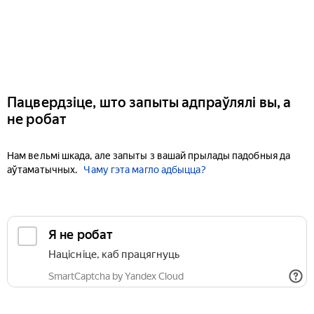
Пацвердзіце, што запыты адпраўлялі вы, а
не робат
Нам вельмі шкада, але запыты з вашай прылады падобныя да
аўтаматычных.
Чаму гэта магло адбыцца?
Я не робат
Націсніце, каб працягнуць
SmartCaptcha by Yandex Cloud