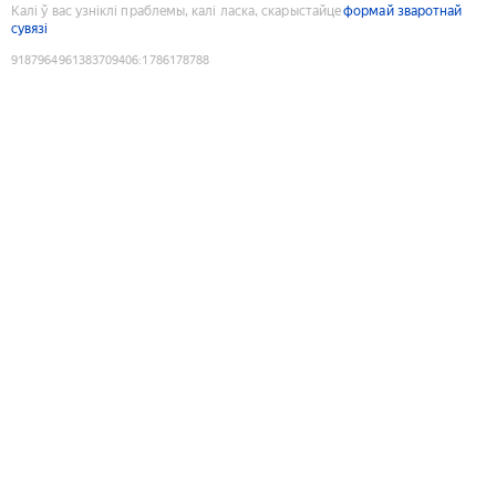
Калі ў вас узніклі праблемы, калі ласка, скарыстайце
формай зваротнай
сувязі
9187964961383709406
:
1786178788