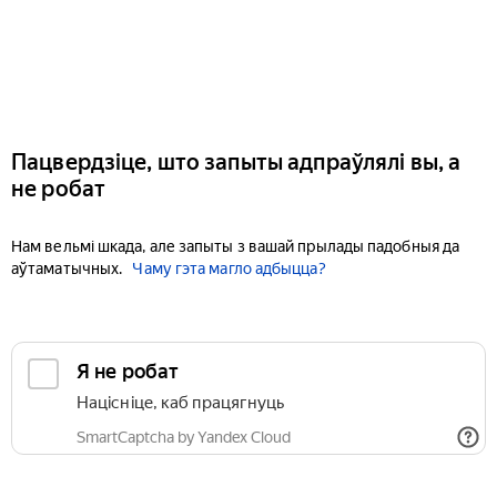
Пацвердзіце, што запыты адпраўлялі вы, а
не робат
Нам вельмі шкада, але запыты з вашай прылады падобныя да
аўтаматычных.
Чаму гэта магло адбыцца?
Я не робат
Націсніце, каб працягнуць
SmartCaptcha by Yandex Cloud