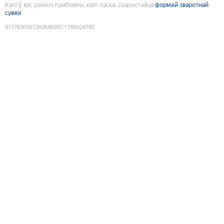
Калі ў вас узніклі праблемы, калі ласка, скарыстайце
формай зваротнай
сувязі
9177630007282646997
:
1786024785