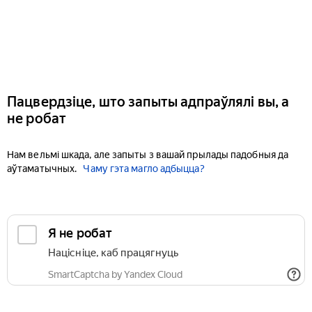
Пацвердзіце, што запыты адпраўлялі вы, а
не робат
Нам вельмі шкада, але запыты з вашай прылады падобныя да
аўтаматычных.
Чаму гэта магло адбыцца?
Я не робат
Націсніце, каб працягнуць
SmartCaptcha by Yandex Cloud