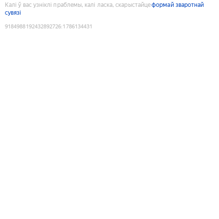
Калі ў вас узніклі праблемы, калі ласка, скарыстайце
формай зваротнай
сувязі
9184988192432892726
:
1786134431