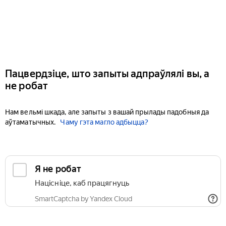
Пацвердзіце, што запыты адпраўлялі вы, а
не робат
Нам вельмі шкада, але запыты з вашай прылады падобныя да
аўтаматычных.
Чаму гэта магло адбыцца?
Я не робат
Націсніце, каб працягнуць
SmartCaptcha by Yandex Cloud