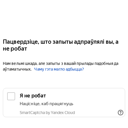
Пацвердзіце, што запыты адпраўлялі вы, а
не робат
Нам вельмі шкада, але запыты з вашай прылады падобныя да
аўтаматычных.
Чаму гэта магло адбыцца?
Я не робат
Націсніце, каб працягнуць
SmartCaptcha by Yandex Cloud