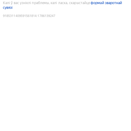
Калі ў вас узніклі праблемы, калі ласка, скарыстайце
формай зваротнай
сувязі
9185311409591561814
:
1786139247