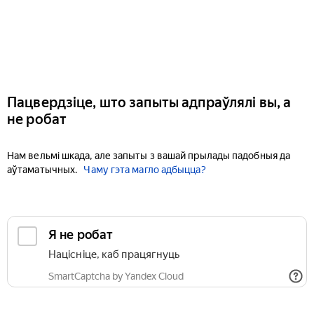
Пацвердзіце, што запыты адпраўлялі вы, а
не робат
Нам вельмі шкада, але запыты з вашай прылады падобныя да
аўтаматычных.
Чаму гэта магло адбыцца?
Я не робат
Націсніце, каб працягнуць
SmartCaptcha by Yandex Cloud