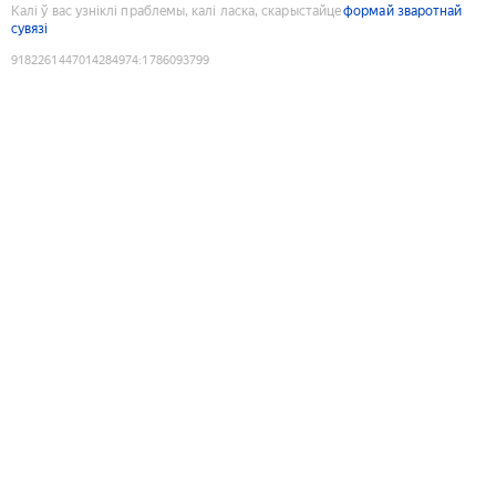
Калі ў вас узніклі праблемы, калі ласка, скарыстайце
формай зваротнай
сувязі
9182261447014284974
:
1786093799