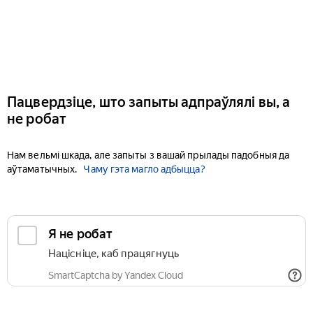
Пацвердзіце, што запыты адпраўлялі вы, а
не робат
Нам вельмі шкада, але запыты з вашай прылады падобныя да
аўтаматычных.
Чаму гэта магло адбыцца?
Я не робат
Націсніце, каб працягнуць
SmartCaptcha by Yandex Cloud