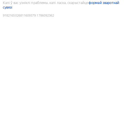
Калі ў вас узніклі праблемы, калі ласка, скарыстайце
формай зваротнай
сувязі
9182165026811609379
:
1786092362