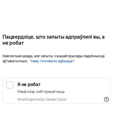
Пацвердзіце, што запыты адпраўлялі вы, а
не робат
Нам вельмі шкада, але запыты з вашай прылады падобныя да
аўтаматычных.
Чаму гэта магло адбыцца?
Я не робат
Націсніце, каб працягнуць
SmartCaptcha by Yandex Cloud