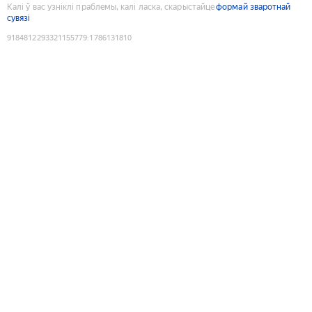
Калі ў вас узніклі праблемы, калі ласка, скарыстайце
формай зваротнай
сувязі
9184812293321155779
:
1786131810