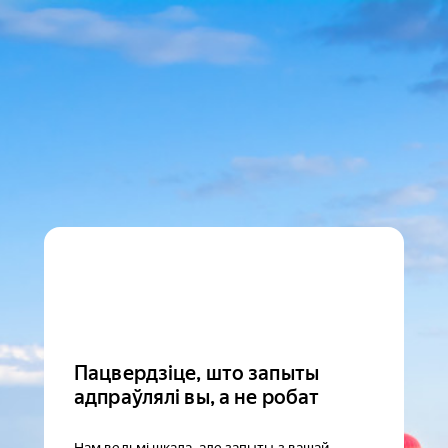
Пацвердзіце, што запыты
адпраўлялі вы, а не робат