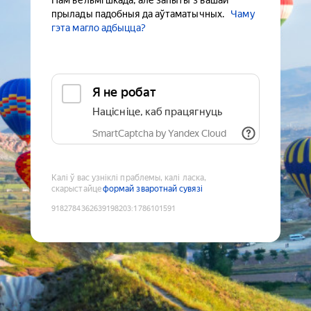
Нам вельмі шкада, але запыты з вашай
прылады падобныя да аўтаматычных.
Чаму
гэта магло адбыцца?
Я не робат
Націсніце, каб працягнуць
SmartCaptcha by Yandex Cloud
Калі ў вас узніклі праблемы, калі ласка,
скарыстайце
формай зваротнай сувязі
9182784362639198203
:
1786101591