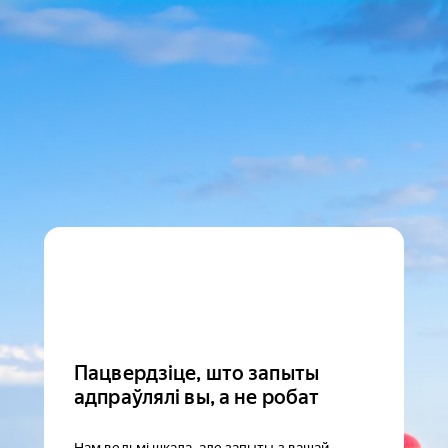
Пацвердзіце, што запыты
адпраўлялі вы, а не робат