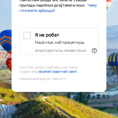
Нам вельмі шкада, але запыты з вашай
прылады падобныя да аўтаматычных.
Чаму
гэта магло адбыцца?
Я не робат
Націсніце, каб працягнуць
SmartCaptcha by Yandex Cloud
Калі ў вас узніклі праблемы, калі ласка,
скарыстайце
формай зваротнай сувязі
9186349544055639235
:
1786154717